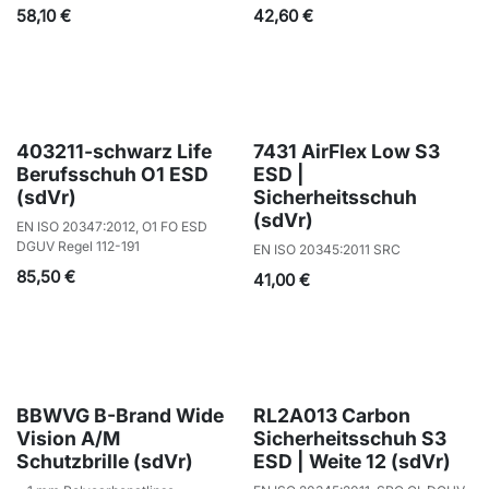
58,10
€
42,60
€
403211-schwarz Life
7431 AirFlex Low S3
Berufsschuh O1 ESD
ESD |
(sdVr)
Sicherheitsschuh
(sdVr)
EN ISO 20347:2012, O1 FO ESD
DGUV Regel 112-191
EN ISO 20345:2011 SRC
85,50
€
41,00
€
BBWVG B-Brand Wide
RL2A013 Carbon
Vision A/M
Sicherheitsschuh S3
Schutzbrille (sdVr)
ESD | Weite 12 (sdVr)