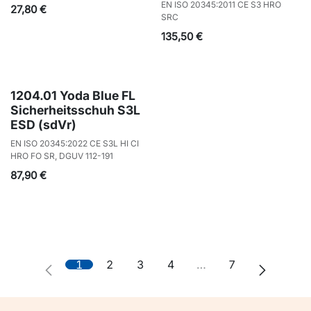
EN ISO 20345:2011 CE S3 HRO
27,80
€
SRC
135,50
€
1204.01 Yoda Blue FL
Sicherheitsschuh S3L
ESD (sdVr)
EN ISO 20345:2022 CE S3L HI CI
HRO FO SR, DGUV 112-191
87,90
€
1
2
3
4
…
7