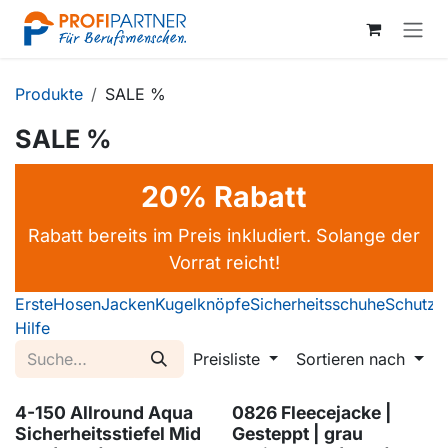
Zum Inhalt springen
Produkte
SALE %
SALE %
20% Rabatt
Rabatt bereits im Preis inkludiert. Solange der
Vorrat reicht!
Erste
Hosen
Jacken
Kugelknöpfe
Sicherheitsschuhe
Schutzbr
Hilfe
Preisliste
Sortieren nach
4-150 Allround Aqua
0826 Fleecejacke |
Sicherheitsstiefel Mid
Gesteppt | grau