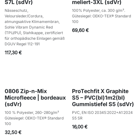
S7L (sdVr)
meliert-3XL (sdVr)
Nässeschutz,
100% Polyester, ca. 300 g/m².
Veloursleder/Cordura,
Gütesiegel: OEKO-TEX® Standard
atmungsaktive Klimamembran,
100
Sohle Vibram Dynamic Red
69,60
€
(TPU/PU), Stahlkappe, zertifiziert
für orthopädische Einlagen gemäß
DGUV Regel 112-191
117,30
€
0806 Zip-n-Mix
ProTechfit X Graphite
Microfleece | bordeaux
S5 – PVC(bl)1m2(bl)
(sdVr)
Gummistiefel S5 (sdVr)
100 % Polyester, 260-280g/m²
PVC, EN ISO 20345:2022+A1:2024
Gütesiegel: OEKO-TEX® Standard
S5 SR
100
16,00
€
32,50
€