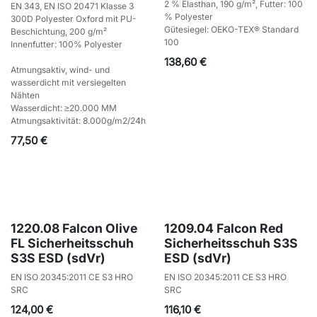
2 % Elasthan, 190 g/m², Futter: 100
EN 343, EN ISO 20471 Klasse 3
% Polyester
300D Polyester Oxford mit PU-
Gütesiegel: OEKO-TEX® Standard
Beschichtung, 200 g/m²
100
Innenfutter: 100% Polyester
138,60
€
Atmungsaktiv, wind- und
wasserdicht mit versiegelten
Nähten
Wasserdicht: ≥20.000 MM
Atmungsaktivität: 8.000g/m2/24h
77,50
€
1220.08 Falcon Olive
1209.04 Falcon Red
FL Sicherheitsschuh
Sicherheitsschuh S3S
S3S ESD (sdVr)
ESD (sdVr)
EN ISO 20345:2011 CE S3 HRO
EN ISO 20345:2011 CE S3 HRO
SRC
SRC
124,00
€
116,10
€