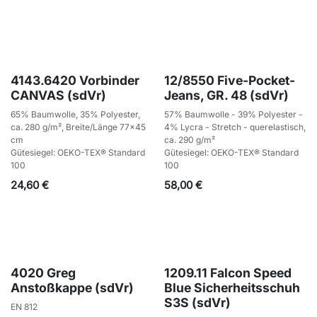
4143.6420 Vorbinder
12/8550 Five-Pocket-
CANVAS (sdVr)
Jeans, GR. 48 (sdVr)
65% Baumwolle, 35% Polyester,
57% Baumwolle - 39% Polyester -
ca. 280 g/m², Breite/Länge 77x45
4% Lycra - Stretch - querelastisch,
cm
ca. 290 g/m²
Gütesiegel: OEKO-TEX® Standard
Gütesiegel: OEKO-TEX® Standard
100
100
24,60
€
58,00
€
4020 Greg
1209.11 Falcon Speed
Anstoßkappe (sdVr)
Blue Sicherheitsschuh
S3S (sdVr)
EN 812