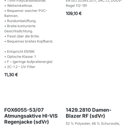
• 1 mm Polycarbonatlinse.
EN ISO 20345:2011, SRC CI, DGUV-
• Weitwinkellinse.
Regel 112-191
• Bequemer weicher PVC-
109,10
€
Rahmen.
• Rundumbelüftung.
• Breite konturierte
Gesichtsdichtung.
• Passt über die Brille.
• Bequemes breites Kopfband.
• Entspricht EN166:
• Optische Klasse: 1
• F – (geringe Aufprallenergie)
• 2C-1.2 – UV-Filter
11,30
€
FOX6055-53/07
1429.2810 Damen-
Atmungsaktive HI-VIS
Blazer RF (sdVr)
Regenjacke (sdVr)
52 % Polyester, 46 % Schurwolle,