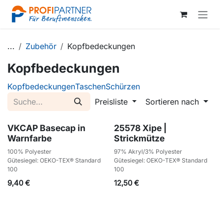
Zum Inhalt springen
...
Zubehör
Kopfbedeckungen
Kopfbedeckungen
Kopfbedeckungen
Taschen
Schürzen
Preisliste
Sortieren nach
VKCAP Basecap in
25578 Xipe |
Warnfarbe
Strickmütze
100% Polyester
97% Akryl/3% Polyester
Gütesiegel: OEKO-TEX® Standard
Gütesiegel: OEKO-TEX® Standard
100
100
9,40
€
12,50
€