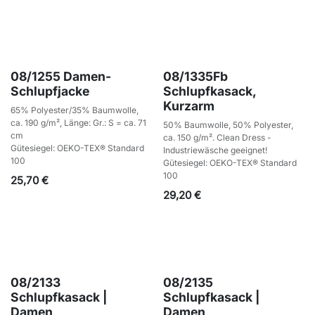
08/1255 Damen-
08/1335Fb
Schlupfjacke
Schlupfkasack,
Kurzarm
65% Polyester/35% Baumwolle,
ca. 190 g/m², Länge: Gr.: S = ca. 71
50% Baumwolle, 50% Polyester,
cm
ca. 150 g/m². Clean Dress -
Gütesiegel: OEKO-TEX® Standard
Industriewäsche geeignet!
100
Gütesiegel: OEKO-TEX® Standard
100
25,70
€
29,20
€
08/2133
08/2135
Schlupfkasack |
Schlupfkasack |
Damen
Damen