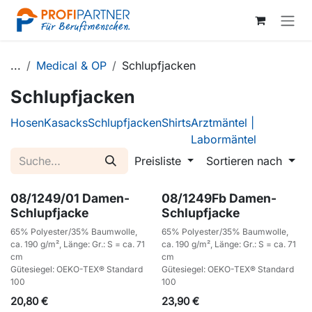
Zum Inhalt springen
...
Medical & OP
Schlupfjacken
Schlupfjacken
Hosen
Kasacks
Schlupfjacken
Shirts
Arztmäntel |
Labormäntel
Preisliste
Sortieren nach
08/1249/01 Damen-
08/1249Fb Damen-
Schlupfjacke
Schlupfjacke
65% Polyester/35% Baumwolle,
65% Polyester/35% Baumwolle,
ca. 190 g/m², Länge: Gr.: S = ca. 71
ca. 190 g/m², Länge: Gr.: S = ca. 71
cm
cm
Gütesiegel: OEKO-TEX® Standard
Gütesiegel: OEKO-TEX® Standard
100
100
20,80
€
23,90
€