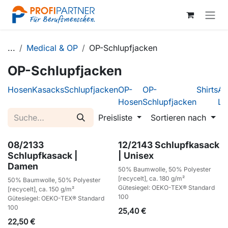
Zum Inhalt springen
...
Medical & OP
OP-Schlupfjacken
OP-Schlupfjacken
Hosen
Kasacks
Schlupfjacken
OP-
OP-
Shirts
Ar
Hosen
Schlupfjacken
La
Preisliste
Sortieren nach
08/2133
12/2143 Schlupfkasack
Schlupfkasack |
| Unisex
Damen
50% Baumwolle, 50% Polyester
[recycelt], ca. 180 g/m²
50% Baumwolle, 50% Polyester
Gütesiegel: OEKO-TEX® Standard
[recycelt], ca. 150 g/m²
100
Gütesiegel: OEKO-TEX® Standard
100
25,40
€
22,50
€