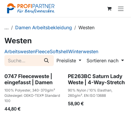
Zum Inhalt springen
...
Damen Arbeitsbekleidung
Westen
Westen
Arbeitswesten
Fleece
Softshell
Winterwesten
Preisliste
Sortieren nach
0747 Fleeceweste |
PE263BC Saturn Lady
eingefasst | Damen
Weste | 4-Way-Stretch
100% Polyester, 340-370g/m²
90% Nylon / 10% Elasthan,
Gütesiegel: OEKO-TEX® Standard
260g/m². EN ISO 13688
100
58,90
€
44,80
€