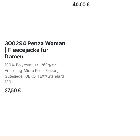
40,00
€
300294 Penza Woman
| Fleecejacke für
Damen
100% Polyester, +/- 260g/m²,
Antipilling, Micro Polar Fleece,
Gütesiegel: OEKO-TEX® Standard
100
37,50
€