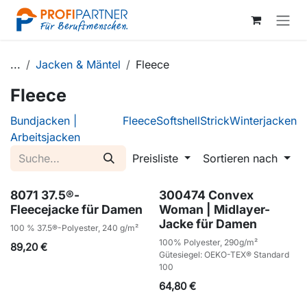
Zum Inhalt springen
...
Jacken & Mäntel
Fleece
Fleece
Bundjacken |
Fleece
Softshell
Strick
Winterjacken
Arbeitsjacken
Preisliste
Sortieren nach
8071 37.5®-
300474 Convex
Fleecejacke für Damen
Woman | Midlayer-
Jacke für Damen
100 % 37.5®-Polyester, 240 g/m²
100% Polyester, 290g/m²
89,20
€
Gütesiegel: OEKO-TEX® Standard
100
64,80
€