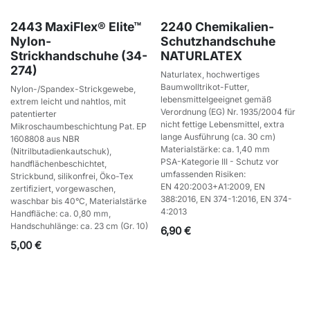
2443 MaxiFlex® Elite™
2240 Chemikalien-
Nylon-
Schutzhandschuhe
Strickhandschuhe (34-
NATURLATEX
274)
Naturlatex, hochwertiges
Baumwolltrikot-Futter,
Nylon-/Spandex-Strickgewebe,
lebensmittelgeeignet gemäß
extrem leicht und nahtlos, mit
Verordnung (EG) Nr. 1935/2004 für
patentierter
nicht fettige Lebensmittel, extra
Mikroschaumbeschichtung Pat. EP
lange Ausführung (ca. 30 cm)
1608808 aus NBR
Materialstärke: ca. 1,40 mm
(Nitrilbutadienkautschuk),
PSA-Kategorie III - Schutz vor
handflächenbeschichtet,
umfassenden Risiken:
Strickbund, silikonfrei, Öko-Tex
EN 420:2003+A1:2009, EN
zertifiziert, vorgewaschen,
388:2016, EN 374-1:2016, EN 374-
waschbar bis 40°C, Materialstärke
4:2013
Handfläche: ca. 0,80 mm,
Handschuhlänge: ca. 23 cm (Gr. 10)
6,90
€
5,00
€