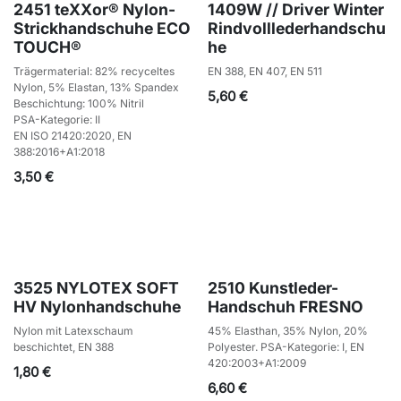
2451 teXXor® Nylon-
1409W // Driver Winter
Strickhandschuhe ECO
Rindvolllederhandschu
TOUCH®
he
Trägermaterial: 82% recyceltes
EN 388, EN 407, EN 511
Nylon, 5% Elastan, 13% Spandex
5,60
€
Beschichtung: 100% Nitril
PSA-Kategorie: II
EN ISO 21420:2020, EN
388:2016+A1:2018
3,50
€
3525 NYLOTEX SOFT
2510 Kunstleder-
HV Nylonhandschuhe
Handschuh FRESNO
Nylon mit Latexschaum
45% Elasthan, 35% Nylon, 20%
beschichtet, EN 388
Polyester. PSA-Kategorie: I, EN
420:2003+A1:2009
1,80
€
6,60
€