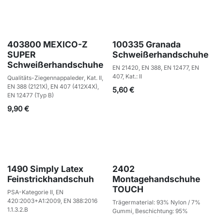
403800 MEXICO-Z
100335 Granada
SUPER
Schweißerhandschuhe
Schweißerhandschuhe
EN 21420, EN 388, EN 12477, EN
407, Kat.: II
Qualitäts-Ziegennappaleder, Kat. II,
EN 388 (2121X), EN 407 (412X4X),
5,60
€
EN 12477 (Typ B)
9,90
€
1490 Simply Latex
2402
Feinstrickhandschuh
Montagehandschuhe
TOUCH
PSA-Kategorie II, EN
420:2003+A1:2009, EN 388:2016
Trägermaterial: 93% Nylon / 7%
1.1.3.2.B
Gummi, Beschichtung: 95%