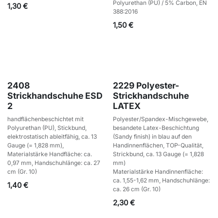
Polyurethan (PU) / 5% Carbon, EN
1,30
€
388:2016
1,50
€
2408
2229 Polyester-
Strickhandschuhe ESD
Strickhandschuhe
2
LATEX
handflächenbeschichtet mit
Polyester/Spandex-Mischgewebe,
Polyurethan (PU), Stickbund,
besandete Latex-Beschichtung
elektrostatisch ableitfähig, ca. 13
(Sandy finish) in blau auf den
Gauge (= 1,828 mm),
Handinnenflächen, TOP-Qualität,
Materialstärke Handfläche: ca.
Strickbund, ca. 13 Gauge (= 1,828
0,97 mm, Handschuhlänge: ca. 27
mm)
cm (Gr. 10)
Materialstärke Handinnenfläche:
ca. 1,55-1,62 mm, Handschuhlänge:
1,40
€
ca. 26 cm (Gr. 10)
2,30
€