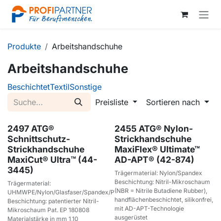
Zum Inhalt springen
Produkte
Arbeitshandschuhe
Arbeitshandschuhe
Beschichtet
Textil
Sonstige
Preisliste
Sortieren nach
2497 ATG®
2455 ATG® Nylon-
Schnittschutz-
Strickhandschuhe
Strickhandschuhe
MaxiFlex® Ultimate™
MaxiCut® Ultra™ (44-
AD-APT® (42-874)
3445)
Trägermaterial: Nylon/Spandex
Beschichtung: Nitril-Mikroschaum
Trägermaterial:
(NBR = Nitrile Butadiene Rubber),
UHMWPE/Nylon/Glasfaser/Spandex/Polyester
handflächenbeschichtet, silikonfrei,
Beschichtung: patentierter Nitril-
mit AD-APT-Technologie
Mikroschaum Pat. EP 180808
ausgerüstet
Materialstärke in mm 1,10