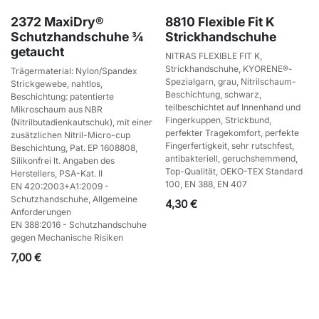
2372 MaxiDry®
8810 Flexible Fit K
Schutzhandschuhe ¾
Strickhandschuhe
getaucht
NITRAS FLEXIBLE FIT K,
Strickhandschuhe, KYORENE®-
Trägermaterial: Nylon/Spandex
Spezialgarn, grau, Nitrilschaum-
Strickgewebe, nahtlos,
Beschichtung, schwarz,
Beschichtung: patentierte
teilbeschichtet auf Innenhand und
Mikroschaum aus NBR
Fingerkuppen, Strickbund,
(Nitrilbutadienkautschuk), mit einer
perfekter Tragekomfort, perfekte
zusätzlichen Nitril-Micro-cup
Fingerfertigkeit, sehr rutschfest,
Beschichtung, Pat. EP 1608808,
antibakteriell, geruchshemmend,
Silikonfrei lt. Angaben des
Top-Qualität, OEKO-TEX Standard
Herstellers, PSA-Kat. II
100, EN 388, EN 407
EN 420:2003+A1:2009 -
Schutzhandschuhe, Allgemeine
4,30
€
Anforderungen
EN 388:2016 - Schutzhandschuhe
gegen Mechanische Risiken
7,00
€