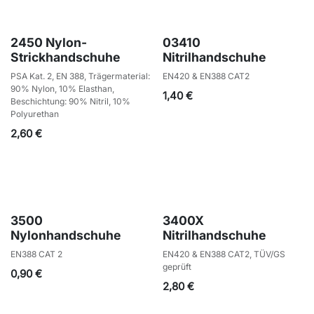
2450 Nylon-
03410
Strickhandschuhe
Nitrilhandschuhe
PSA Kat. 2, EN 388, Trägermaterial:
EN420 & EN388 CAT2
90% Nylon, 10% Elasthan,
1,40
€
Beschichtung: 90% Nitril, 10%
Polyurethan
2,60
€
3500
3400X
Nylonhandschuhe
Nitrilhandschuhe
EN388 CAT 2
EN420 & EN388 CAT2, TÜV/GS
geprüft
0,90
€
2,80
€