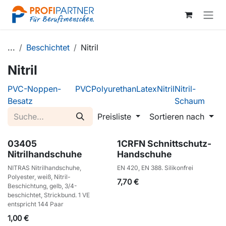
Zum Inhalt springen
...
Beschichtet
Nitril
Nitril
PVC-Noppen-
PVC
Polyurethan
Latex
Nitril
Nitril-
Besatz
Schaum
Preisliste
Sortieren nach
03405
1CRFN Schnittschutz-
Nitrilhandschuhe
Handschuhe
NITRAS Nitrilhandschuhe,
EN 420, EN 388. Silikonfrei
Polyester, weiß, Nitril-
7,70
€
Beschichtung, gelb, 3/4-
beschichtet, Strickbund. 1 VE
entspricht 144 Paar
1,00
€