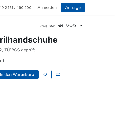
Anmelden
Anfrage
49 2451 / 490 200
inkl. MwSt.
Preisliste:
rilhandschuhe
, TÜV/GS geprüft
rn)
In den Warenkorb