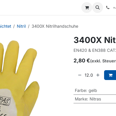
+
ichtet
Nitril
3400X Nitrilhandschuhe
3400X Nit
EN420 & EN388 CAT2
2,80
€
(exkl. Steue
Farbe
:
gelb
Marke
:
Nitras