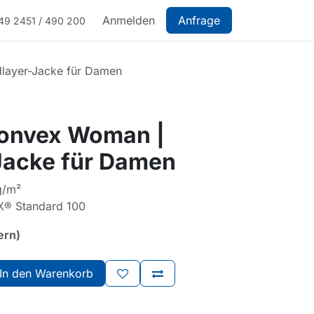
Anmelden
Anfrage
49 2451 / 490 200
layer-Jacke für Damen
onvex Woman |
Jacke für Damen
g/m²
X® Standard 100
ern)
In den Warenkorb