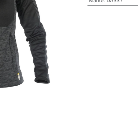
Marke
:
DASSY