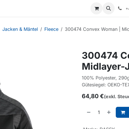
+
Jacken & Mäntel
Fleece
300474 Convex Woman | Mid
300474 C
Midlayer-
100% Polyester, 290
Gütesiegel: OEKO-TE
64,80
€
(exkl. Steu