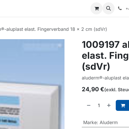
+
®-aluplast elast. Fingerverband 18 x 2 cm (sdVr)
1009197 a
elast. Fin
(sdVr)
aluderm®-aluplast el
24,90
€
(exkl. Steu
Marke
:
Aluderm