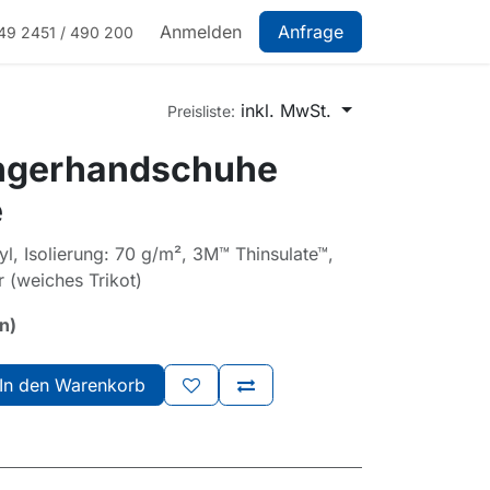
Anmelden
Anfrage
49 2451 / 490 200
inkl. MwSt.
Preisliste:
ngerhandschuhe
e
l, Isolierung: 70 g/m², 3M™ Thinsulate™,
 (weiches Trikot)
n)
In den Warenkorb