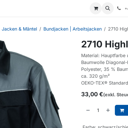
+
Jacken & Mäntel
Bundjacken | Arbeitsjacken
2710 Hig
2710 High
Material: Hauptfarbe
Baumwolle Diagonal-K
Polyester, 35 % Bau
ca. 320 g/m²
OEKO-TEX® Standard
33,00
€
(exkl. Steu
Farbe
:
schwarz/schie