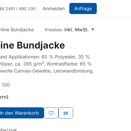
Anmelden
Anfrage
49 2451 / 490 200
hline Bundjacke
inkl. MwSt.
Preisliste:
line Bundjacke
 und Applikationen: 65 % Polyester, 35 %
öper, ca. 285 g/m², Kontrastfarbe: 65 %
mwolle Canvas-Gewebe, Leinwandbindung,
 100
ern)
In den Warenkorb
fer/zink