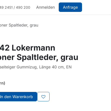
Anmelden
Anfrage
49 2451 / 490 200
ner Spaltleder, grau
042 Lokermann
ner Spaltleder, grau
idseiteiger Gummizug, Länge 40 cm, EN
rn)
In den Warenkorb