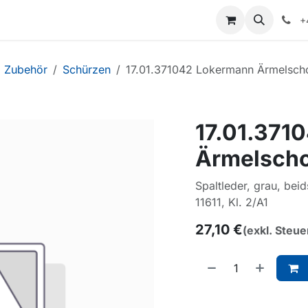
+
Zubehör
Schürzen
17.01.371042 Lokermann Ärmelscho
17.01.371
Ärmelscho
Spaltleder, grau, be
11611, Kl. 2/A1
27,10
€
(exkl. Steue