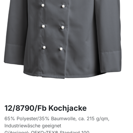
12/8790/Fb Kochjacke
65% Polyester/35% Baumwolle, ca. 215 g/qm,
Industriewäsche geeignet
Gütesiegel: OEKO-TEX® Standard 100