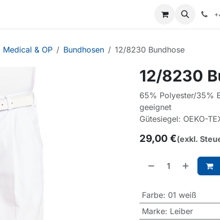
+
Medical & OP
Bundhosen
12/8230 Bundhose
12/8230 
65% Polyester/35% B
geeignet
Gütesiegel: OEKO-TE
29,00
€
(exkl. Steu
Farbe
:
01 weiß
Marke
:
Leiber