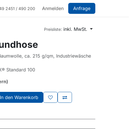
Anmelden
Anfrage
49 2451 / 490 200
inkl. MwSt.
Preisliste:
Bundhose
aumwolle, ca. 215 g/qm, Industriewäsche
X® Standard 100
ern)
In den Warenkorb