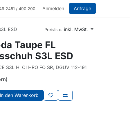
Anmelden
Anfrage
49 2451 / 490 200
 S3L ESD
inkl. MwSt.
Preisliste:
oda Taupe FL
tsschuh S3L ESD
E S3L HI CI HRO FO SR, DGUV 112-191
ern)
In den Warenkorb