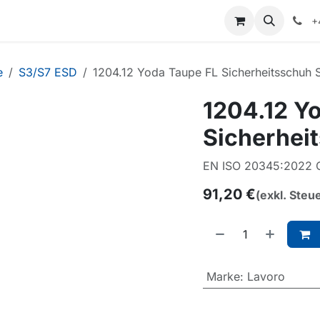
+
e
S3/S7 ESD
1204.12 Yoda Taupe FL Sicherheitsschuh
1204.12 Y
Sicherhei
EN ISO 20345:2022 C
91,20
€
(exkl. Steu
Marke
:
Lavoro