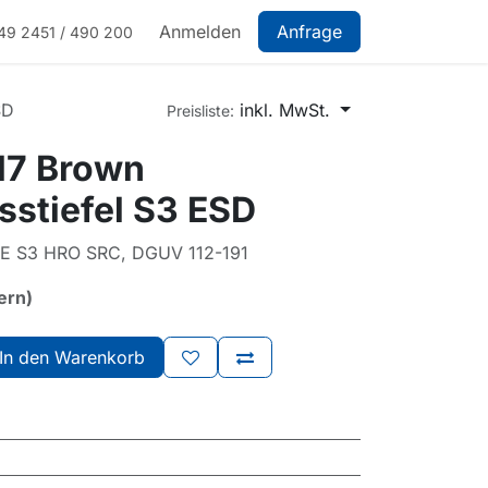
Anmelden
Anfrage
49 2451 / 490 200
SD
inkl. MwSt.
Preisliste:
17 Brown
sstiefel S3 ESD
CE S3 HRO SRC, DGUV 112-191
ern)
In den Warenkorb