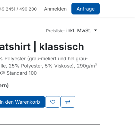
Anmelden
Anfrage
49 2451 / 490 200
inkl. MwSt.
Preisliste:
tshirt | klassisch
Polyester (grau-meliert und hellgrau-
lle, 25% Polyester, 5% Viskose), 290g/m²
X® Standard 100
ern)
In den Warenkorb