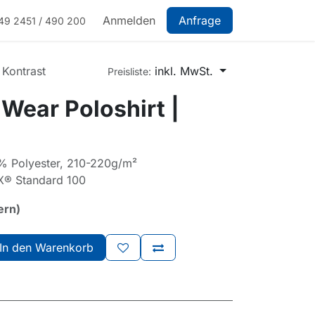
Anmelden
Anfrage
49 2451 / 490 200
 Kontrast
inkl. MwSt.
Preisliste:
Wear Poloshirt |
 Polyester, 210-220g/m²
X® Standard 100
ern)
In den Warenkorb