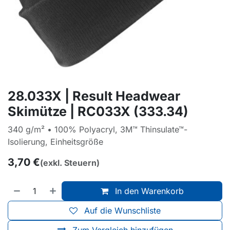
28.033X | Result Headwear
Skimütze | RC033X (333.34)
340 g/m² • 100% Polyacryl, 3M™ Thinsulate™-
Isolierung, Einheitsgröße
3,70
€
(exkl. Steuern)
In den Warenkorb
Auf die Wunschliste