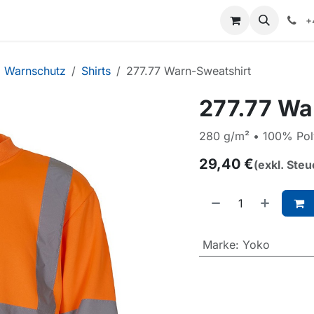
+
Warnschutz
Shirts
277.77 Warn-Sweatshirt
277.77 Wa
280 g/m² • 100% Poly
29,40
€
(exkl. Steu
Marke
:
Yoko