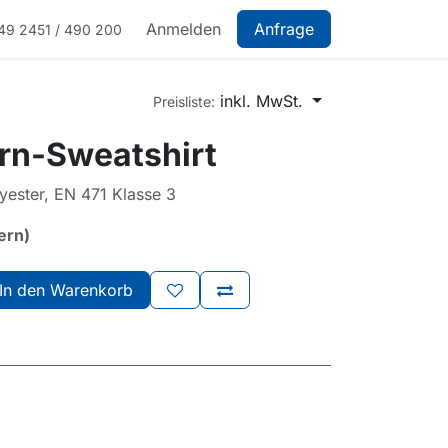
Anmelden
Anfrage
49 2451 / 490 200
inkl. MwSt.
Preisliste:
rn-Sweatshirt
ester, EN 471 Klasse 3
ern)
In den Warenkorb